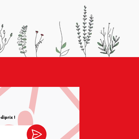
iprix !