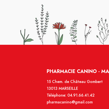
PHARMACIE CANINO - MA
15 Chem. de Château Gombert
13013 MARSEILLE
Téléphone:
04.91.66.41.42
pharmacanino@gmail.com