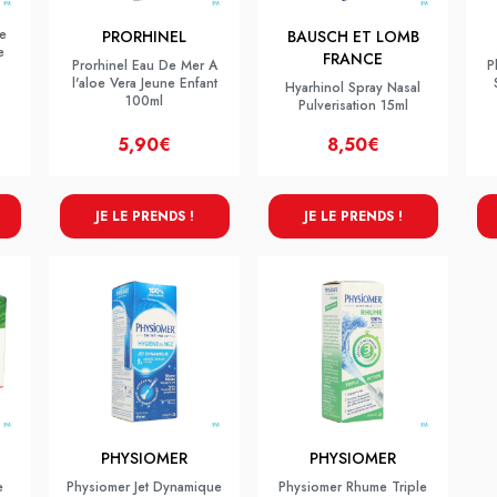
e
PRORHINEL
BAUSCH ET LOMB
e
FRANCE
Prorhinel Eau De Mer A
P
l'aloe Vera Jeune Enfant
Hyarhinol Spray Nasal
100ml
Pulverisation 15ml
5,90€
8,50€
JE LE PRENDS !
JE LE PRENDS !
PHYSIOMER
PHYSIOMER
e
Physiomer Jet Dynamique
Physiomer Rhume Triple