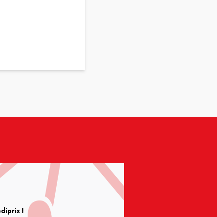
iprix !