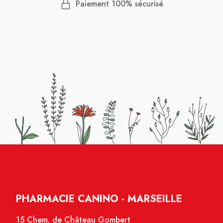
Paiement 100% sécurisé
PHARMACIE CANINO - MARSEILLE
15 Chem. de Château Gombert