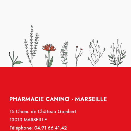
PHARMACIE CANINO - MARSEILLE
15 Chem. de Château Gombert
13013 MARSEILLE
Téléphone:
04.91.66.41.42