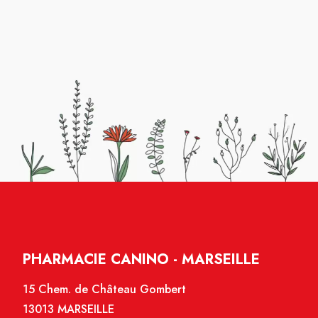
PHARMACIE CANINO - MARSEILLE
15 Chem. de Château Gombert
13013 MARSEILLE