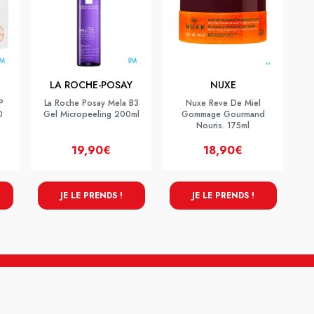
LA ROCHE-POSAY
NUXE
P
La Roche Posay Mela B3
Nuxe Reve De Miel
0
Gel Micropeeling 200ml
Gommage Gourmand
Nouris. 175ml
19,90€
18,90€
JE LE PRENDS !
JE LE PRENDS !