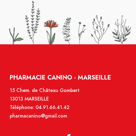
PHARMACIE CANINO - MARSEILLE
15 Chem. de Château Gombert
13013 MARSEILLE
Téléphone:
04.91.66.41.42
pharmacanino@gmail.com