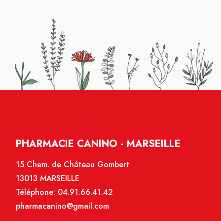
PHARMACIE CANINO - MARSEILLE
15 Chem. de Château Gombert
13013 MARSEILLE
Téléphone:
04.91.66.41.42
pharmacanino@gmail.com