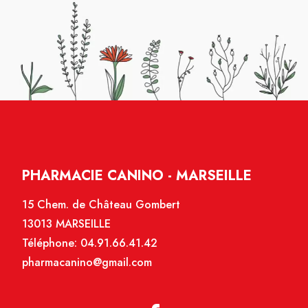
PHARMACIE CANINO - MARSEILLE
15 Chem. de Château Gombert
13013 MARSEILLE
Téléphone:
04.91.66.41.42
pharmacanino@gmail.com