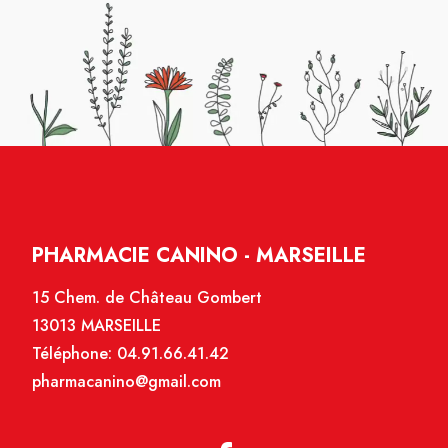
PHARMACIE CANINO - MARSEILLE
15 Chem. de Château Gombert
13013 MARSEILLE
Téléphone:
04.91.66.41.42
pharmacanino@gmail.com