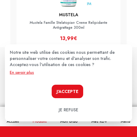
MUSTELA
Mustela Famille Stelatopia+ Creme Relipidante
Antigrattage 300ml
13,99€
Notre site web utilise des cookies nous permettant de
JE LE PRENDS !
personnaliser votre contenu et d'analyser son trafic.
Acceptez-vous l'utilisation de ces cookies ?
En savoir plus
Les avis clients
.
J'ACCEPTE
JE REFUSE
Aucun avis pour le moment.
Accueil
Produits
Mon ordo
Mes RDV
Menu
Soyez le premier à donner votre avis !