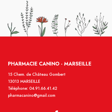
PHARMACIE CANINO - MARSEILLE
15 Chem. de Château Gombert
13013 MARSEILLE
Téléphone:
04.91.66.41.42
pharmacanino@gmail.com