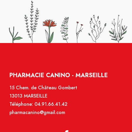
PHARMACIE CANINO - MARSEILLE
15 Chem. de Château Gombert
13013 MARSEILLE
Téléphone:
04.91.66.41.42
pharmacanino@gmail.com