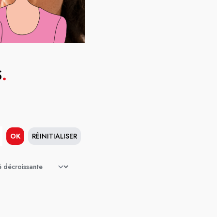
S
.
OK
RÉINITIALISER