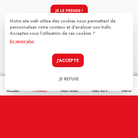
JE LE PRENDS !
Notre site web utilise des cookies nous permettant de
personnaliser votre contenu et d'analyser son trafic.
Acceptez-vous l'utilisation de ces cookies ?
Les avis clients
.
En savoir plus
J'ACCEPTE
Aucun avis pour le moment.
Soyez le premier à donner votre avis !
JE REFUSE
Votre note:
Accueil
Produits
Mon ordo
Mes RDV
Menu
★
★
★
★
★
Votre avis