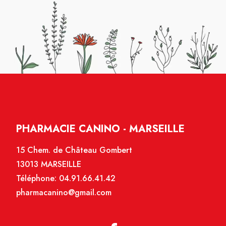
PHARMACIE CANINO - MARSEILLE
15 Chem. de Château Gombert
13013 MARSEILLE
Téléphone:
04.91.66.41.42
pharmacanino@gmail.com