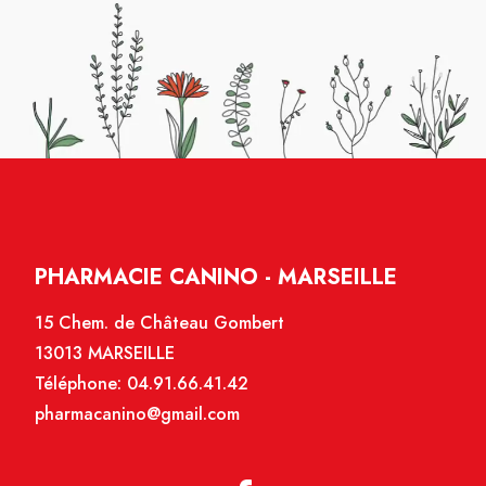
PHARMACIE CANINO - MARSEILLE
15 Chem. de Château Gombert
13013 MARSEILLE
Téléphone:
04.91.66.41.42
pharmacanino@gmail.com